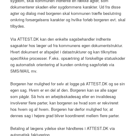
sygdom, skal kommunen indhente en række agter, som
dokumenterer skaden eller sygdommens karakter. Ud fra disse
agter og dialog med borgeren skal kommunen træffe beslutning
omkring forsørgelsens karakter og hvilke forløb borgeren evt. skal
tilbydes.
Via ATTEST.DK kan den enkelte sagsbehandler indhente
sagsakter hos læger ud fra kommunens egen dokumentstruktur.
Hvert dokument er afspejlet i datastrukturer og kan tilknyttes
specifikke processer. F.eks. opsætning af forskellige statuskoder
og automatisk orientering af kunden omkring sagsforløb via
SMS/MAIL mv.
Borgeren har mulighed for selv at logge på ATTEST.DK og se sin
egen sag. Hvem er en del af den. Borgeren kan se alle sager
som pågår. Så hvis en arbejdsskadesag eller en invalidesag
involverer flere parter, kan borgeren se hvad som er rekvireret
hos hvem og af hvem. Borgeren har derfor mulighed for, at
dennes sag i højere grad bliver koordineret mellem flere parter.
Betaling af lægens ydelse sker håndteres i ATTEST.DK via
automatisk fakturering.