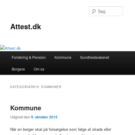
Søg
Attest.dk
Primær
Forsikring & Pension
Kommune
Sundhedsvæsnet
Fortsæt
Fortsæt
menu
Borgere
Om os
til
til
primært
sekundært
KATEGORIARKIV:
KOMMUNER
indhold
indhold
Kommune
Udgivet den
9. oktober 2015
Når en borger skal på forsørgelse som følge af skade eller